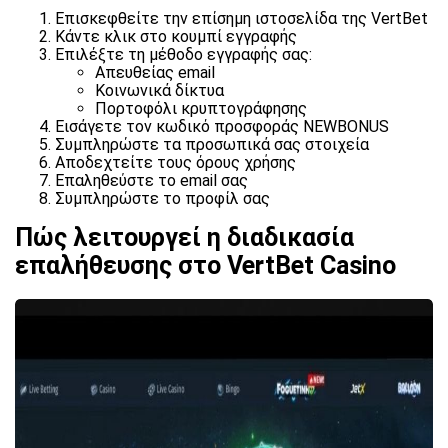
Επισκεφθείτε την επίσημη ιστοσελίδα της VertBet
Κάντε κλικ στο κουμπί εγγραφής
Επιλέξτε τη μέθοδο εγγραφής σας:
Απευθείας email
Κοινωνικά δίκτυα
Πορτοφόλι κρυπτογράφησης
Εισάγετε τον κωδικό προσφοράς NEWBONUS
Συμπληρώστε τα προσωπικά σας στοιχεία
Αποδεχτείτε τους όρους χρήσης
Επαληθεύστε το email σας
Συμπληρώστε το προφίλ σας
Πώς λειτουργεί η διαδικασία
επαλήθευσης στο VertBet Casino