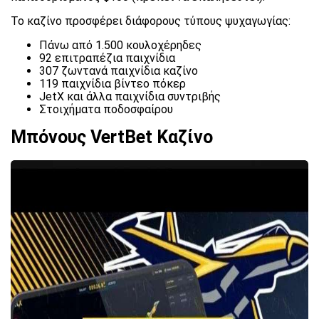
Το καζίνο προσφέρει διάφορους τύπους ψυχαγωγίας:
Πάνω από 1.500 κουλοχέρηδες
92 επιτραπέζια παιχνίδια
307 ζωντανά παιχνίδια καζίνο
119 παιχνίδια βίντεο πόκερ
JetX και άλλα παιχνίδια συντριβής
Στοιχήματα ποδοσφαίρου
Μπόνους VertBet Καζίνο