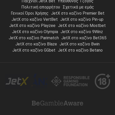
Παιχνίδι JetX Bet
Υπεύθυνος Τζόγος
Πολιτική απορρήτου
Σχετικά με εμάς
Γενικοί Όροι Χρήσης
JetX στο καζίνο Premier Bet
JetX στο καζίνο VertBet
JetX στο καζίνο Pin-up
JetX στο καζίνο Playzee
JetX στο καζίνο Mostbet
JetX στο καζίνο Olympia
JetX στο καζίνο 9Winz
JetX στο καζίνο Parimatch
JetX στο καζίνο Bet365
JetX στο καζίνο Blaze
JetX στο καζίνο Bwin
JetX στο καζίνο GGbet
JetX στο καζίνο Betano