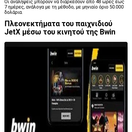
Οι αναλήψεις μπορούν να διαρκέσουν από 48 ώρες έως
7 ημέρες, ανάλογα με τη μέθοδο, με μηνιαίο όριο 50.000
δολάρια.
Πλεονεκτήματα του παιχνιδιού
JetX μέσω του κινητού της Bwin