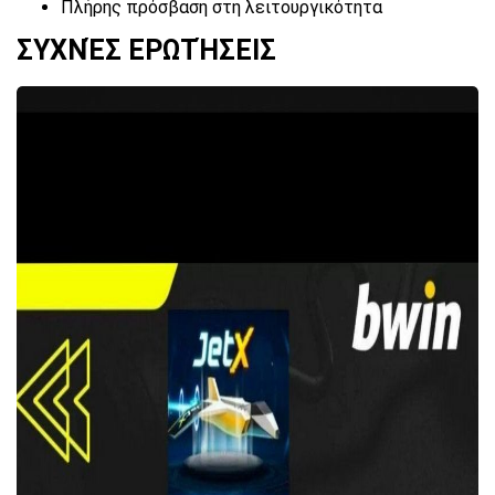
Πλήρης πρόσβαση στη λειτουργικότητα
ΣΥΧΝΈΣ ΕΡΩΤΉΣΕΙΣ