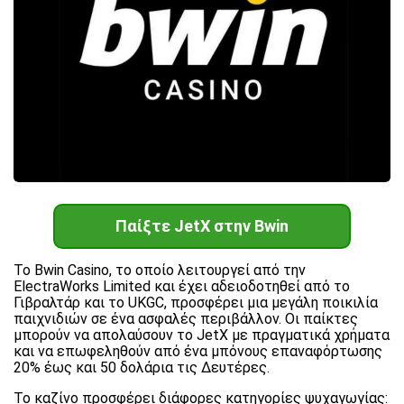
Παίξτε JetX στην Bwin
Το Bwin Casino, το οποίο λειτουργεί από την
ElectraWorks Limited και έχει αδειοδοτηθεί από το
Γιβραλτάρ και το UKGC, προσφέρει μια μεγάλη ποικιλία
παιχνιδιών σε ένα ασφαλές περιβάλλον. Οι παίκτες
μπορούν να απολαύσουν το JetX με πραγματικά χρήματα
και να επωφεληθούν από ένα μπόνους επαναφόρτωσης
20% έως και 50 δολάρια τις Δευτέρες.
Το καζίνο προσφέρει διάφορες κατηγορίες ψυχαγωγίας: