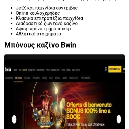
JetX και παιχνίδια συντριβής
Online κουλοχέρηδες
Κλασικά επιτραπέζια παιχνίδια
Διαδραστικό ζωντανό καζίνο
Αφιερωμένο τμήμα πόκερ
Αθλητικά στοιχήματα
Μπόνους καζίνο Bwin