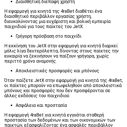
Διαισθητική διεπαφή χρήστη
Η εφαρμογή για κινητά της 4raBet διαθέτει ένα
διαισθητικό περιβάλλον εργασίας χρήστη,
διευκολύνοντας μια ευχάριστη και βολική εμπειρία
παιχνιδιού για τους παίκτες του JetX.
Γρήγορη πρόσβαση στο παιχνίδι
Η εκκίνηση του JetX στην εφαρμογή για κινητά διαρκεί
μόλις λίγα δευτερόλεπτα, δίνοντας στους παίκτες την
ευκαιρία να ξεκινήσουν να παίζουν γρήγορα, χωρίς
περιττό χρόνο αναμονής.
Αποκλειστικές προσφορές και μπόνους
Όταν παίζετε JetX στην εφαρμογή για κινητά της 4raBet,
οι παίκτες μπορούν να επωφεληθούν από αποκλειστικά
μπόνους και προσφορές που δεν προσφέρονται σε
άλλες εκδόσεις του παιχνιδιού.
Ασφάλεια και προστασία
Η εφαρμογή 4raBet για κινητά εγγυάται σταθερή
προστασία των δεδομένων και των οικονομικών των
παικτών, εξασφαλίζοντας ένα ασφαλές περιβάλλον