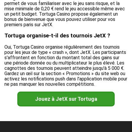
permet de vous familiariser avec le jeu sans risque, et la
mise minimale de 0,20 € rend le jeu accessible même avec
un petit budget. Tortuga Casino propose également un
bonus de bienvenue que vous pouvez utiliser pour vos
premiers paris sur JetX.
Tortuga organise-t-il des tournois JetX ?
Oui, Tortuga Casino organise régulièrement des tournois
pour les jeux de type « crash », dont JetX. Les participants
s'affrontent en fonction du montant total des gains sur
une période donnée ou du multiplicateur le plus élevé. Les
cagnottes des tournois peuvent atteindre jusqu'à 5 000 €.
Gardez un œil sur la section « Promotions » du site web ou
activez les notifications push dans l'application mobile pour
ne pas manquer les nouvelles compétitions.
Jouez à JetX sur Tortuga