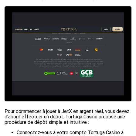
Pour commencer à jouer à JetX en argent réel, vous devez
d'abord effectuer un dépôt. Tortuga Casino propose une
procédure de dépôt simple et intuitive :
Connectez-vous à votre compte Tortuga Casino à