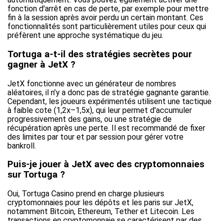
fonction d'arrêt en cas de perte, par exemple pour mettre
fin à la session après avoir perdu un certain montant. Ces
fonctionnalités sont particulièrement utiles pour ceux qui
préfèrent une approche systématique du jeu.
Tortuga a-t-il des stratégies secrètes pour
gagner à JetX ?
JetX fonctionne avec un générateur de nombres
aléatoires, il n'y a donc pas de stratégie gagnante garantie.
Cependant, les joueurs expérimentés utilisent une tactique
à faible cote (1,2x–1,5x), qui leur permet d'accumuler
progressivement des gains, ou une stratégie de
récupération après une perte. Il est recommandé de fixer
des limites par tour et par session pour gérer votre
bankroll.
Puis-je jouer à JetX avec des cryptomonnaies
sur Tortuga ?
Oui, Tortuga Casino prend en charge plusieurs
cryptomonnaies pour les dépôts et les paris sur JetX,
notamment Bitcoin, Ethereum, Tether et Litecoin. Les
transactions en cryptomonnaie se caractérisent par des