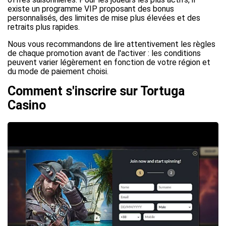
existe un programme VIP proposant des bonus
personnalisés, des limites de mise plus élevées et des
retraits plus rapides.
Nous vous recommandons de lire attentivement les règles
de chaque promotion avant de l'activer : les conditions
peuvent varier légèrement en fonction de votre région et
du mode de paiement choisi.
Comment s'inscrire sur Tortuga
Casino