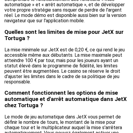
automatique » et « arrêt automatique », et de développer
votre propre stratégie sans risquer de perdre de l'argent
réel. Le mode démo est disponible aussi bien sur la version
navigateur que sur l'application mobile.
Quelles sont les limites de mise pour JetX sur
Tortuga ?
La mise minimale sur JetX est de 0,20 €, ce qui rend le jeu
accessible même aux débutants. La mise maximale peut
atteindre 100 € par tour, mais pour les joueurs ayant un
statut élevé dans le programme de fidélité, les limites
peuvent être augmentées. Le casino se réserve le droit
d'ajuster les limites dans le cadre de sa politique de jeu
responsable.
Comment fonctionnent les options de mise
automatique et d'arrêt automatique dans JetX
chez Tortuga ?
Le mode de jeu automatique dans JetX vous permet de
définir le nombre de tours, le montant de la mise pour
chaque tour et le multiplicateur auquel la mise s'arrêtera
automatiquement. Vous pouvez également activer une