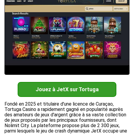
Jouez à JetX sur Tortuga
Fondé en 2025 et titulaire d'une licence de Curaçao,
Tortuga Casino a rapidement gagné en popularité auprès
des amateurs de jeux d'argent grâce à sa vaste collection
de jeux proposés par les principaux fournisseurs, dont
Nolimit City. La plateforme propose plus de 2 300 jeux,
parmi lesquels le jeu de crash dynamique JetX occupe une