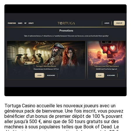
Tortuga Casino accueille les nouveaux joueurs avec un
généreux pack de bienvenue. Une fois inscrit, vous pouvez
bénéficier d’un bonus de premier dépôt de 100 % pouvant
aller jusqu’à 500 €, ainsi que de 50 tours gratuits sur des
machines à sous populaires telles que Book of Dead. Le