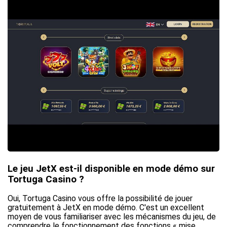
Le jeu JetX est-il disponible en mode démo sur
Tortuga Casino ?
Oui, Tortuga Casino vous offre la possibilité de jouer
gratuitement à JetX en mode démo. C'est un excellent
moyen de vous familiariser avec les mécanismes du jeu, de
comprendre le fonctionnement des fonctions « mise