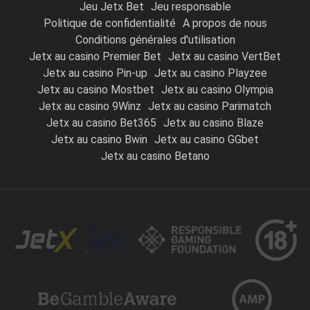
Jeu Jetx Bet
Jeu responsable
Politique de confidentialité
A propos de nous
Conditions générales d'utilisation
Jetx au casino Premier Bet
Jetx au casino VertBet
Jetx au casino Pin-up
Jetx au casino Playzee
Jetx au casino Mostbet
Jetx au casino Olympia
Jetx au casino 9Winz
Jetx au casino Parimatch
Jetx au casino Bet365
Jetx au casino Blaze
Jetx au casino Bwin
Jetx au casino GGbet
Jetx au casino Betano