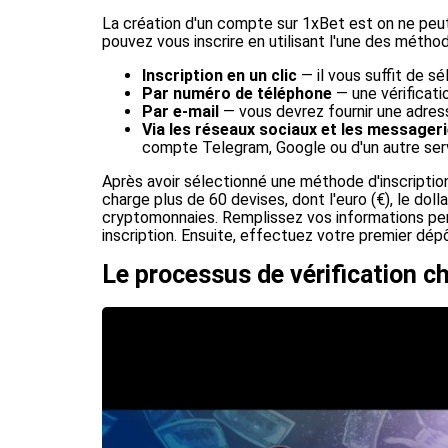
La création d'un compte sur 1xBet est on ne peu
pouvez vous inscrire en utilisant l'une des métho
Inscription en un clic
— il vous suffit de s
Par numéro de téléphone
— une vérificati
Par e-mail
— vous devrez fournir une adre
Via les réseaux sociaux et les messager
compte Telegram, Google ou d'un autre ser
Après avoir sélectionné une méthode d'inscriptio
charge plus de 60 devises, dont l'euro (€), le dol
cryptomonnaies. Remplissez vos informations pe
inscription. Ensuite, effectuez votre premier dép
Le processus de vérification c