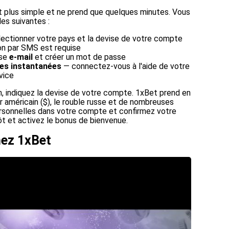
t plus simple et ne prend que quelques minutes. Vous
des suivantes :
électionner votre pays et la devise de votre compte
on par SMS est requise
sse
e-mail
et créer un mot de passe
ies instantanées
— connectez-vous à l'aide de votre
vice
n, indiquez la devise de votre compte. 1xBet prend en
lar américain ($), le rouble russe et de nombreuses
rsonnelles dans votre compte et confirmez votre
ôt et activez le bonus de bienvenue.
hez 1xBet