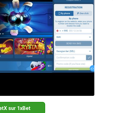
etX sur 1xBet