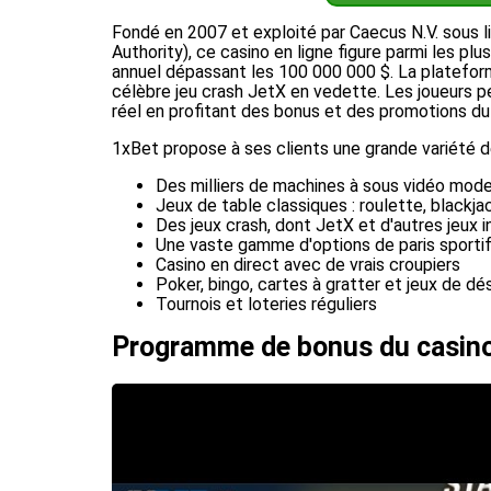
Fondé en 2007 et exploité par Caecus N.V. sous 
Authority), ce casino en ligne figure parmi les pl
annuel dépassant les 100 000 000 $. La plateform
célèbre jeu crash JetX en vedette. Les joueurs p
réel en profitant des bonus et des promotions du
1xBet propose à ses clients une grande variété d
Des milliers de machines à sous vidéo mod
Jeux de table classiques : roulette, blackja
Des jeux crash, dont JetX et d'autres jeux 
Une vaste gamme d'options de paris sportif
Casino en direct avec de vrais croupiers
Poker, bingo, cartes à gratter et jeux de dé
Tournois et loteries réguliers
Programme de bonus du casin