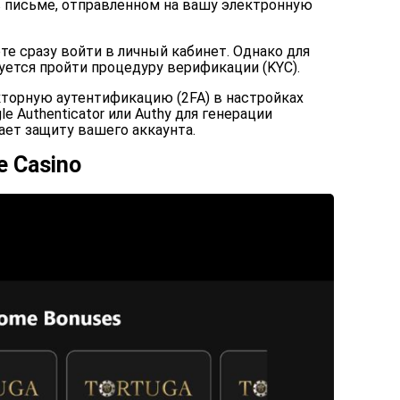
 письме, отправленном на вашу электронную
е сразу войти в личный кабинет. Однако для
ется пройти процедуру верификации (KYC).
торную аутентификацию (2FA) в настройках
 Authenticator или Authy для генерации
ет защиту вашего аккаунта.
e Casino