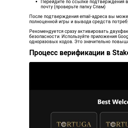
Перейдите по ссылке подтверждения в
почту (проверьте папку Спам)
После подтверждения email-адреса вы может
полноценной игры и вывода средств потребу
Рекомендуется сразу активировать двухфак
безопасности. Используйте приложения Google
одноразовых кодов. Это значительно повыша
Процесс верификации в Stak