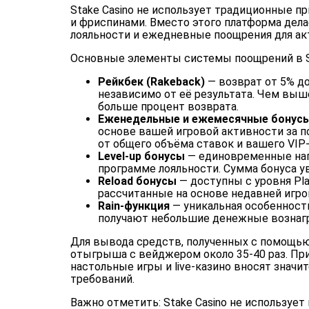
Stake Casino не использует традиционные 
и фриспинами. Вместо этого платформа дела
лояльности и ежедневные поощрения для ак
Основные элементы системы поощрений в S
Рейкбек (Rakeback)
— возврат от 5% д
независимо от её результата. Чем выш
больше процент возврата.
Еженедельные и ежемесячные бонус
основе вашей игровой активности за по
от общего объёма ставок и вашего VIP-
Level-up бонусы
— единовременные наг
программе лояльности. Сумма бонуса 
Reload бонусы
— доступны с уровня Pla
рассчитанные на основе недавней игро
Rain-функция
— уникальная особенность
получают небольшие денежные вознагр
Для вывода средств, полученных с помощью
отыгрыша с вейджером около 35-40 раз. При
настольные игры и live-казино вносят знач
требований.
Важно отметить: Stake Casino не использует