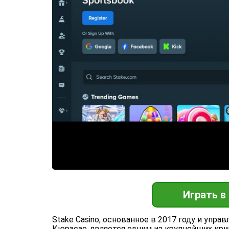
Играть в 
Stake Casino, основанное в 2017 году и упра
Кюрасао, является одним из крупнейших кр