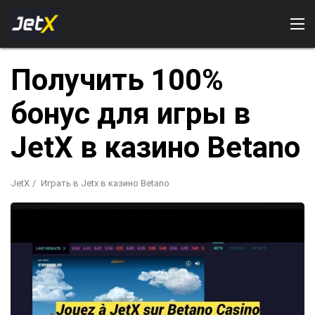
Получить 100%
бонус для игры в
JetX в казино Betano
JetX
Играть в Jetx в казино Betano
Играть в JetX в казино