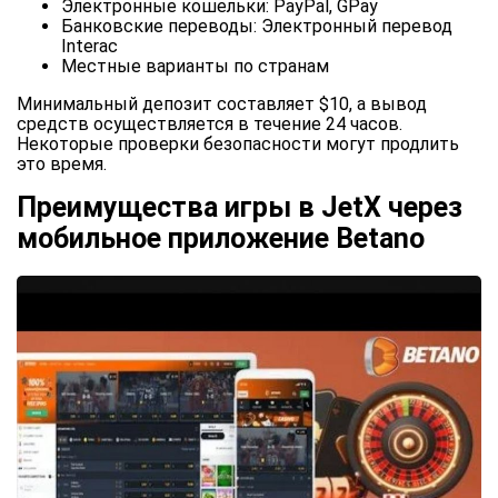
Электронные кошельки: PayPal, GPay
Банковские переводы: Электронный перевод
Interac
Местные варианты по странам
Минимальный депозит составляет $10, а вывод
средств осуществляется в течение 24 часов.
Некоторые проверки безопасности могут продлить
это время.
Преимущества игры в JetX через
мобильное приложение Betano