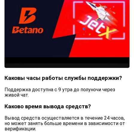
Каковы часы работы службы поддержки?
Поддержка доступна с 9 утра до полуночи через
живой чат.
Каково время вывода средств?
Вывод средств осуществляется в течение 24 часов,
но может занять больше времени в зависимости от
верификации.