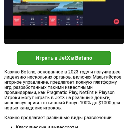
Играть в JetX в Betano
Казино Betano, основанное в 2023 году и получившее
лицензию нескольких органов, включая Мальтийское
игорное управление, предлагает полную платформу
игр, разработанных такими известными
провайдерами, как Pragmatic Play, NetEnt и Playson.
Игроки могут играть в JetX на реальные деньги,
используя приветственный бонус 100% до $1000 для
новых канадских игроков.
Казино предлагает различные виды развлечений:
Классические и видеослоты