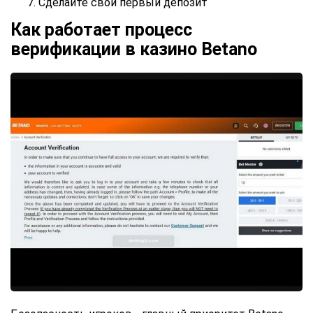
Сделайте свой первый депозит
Как работает процесс
верификации в казино Betano