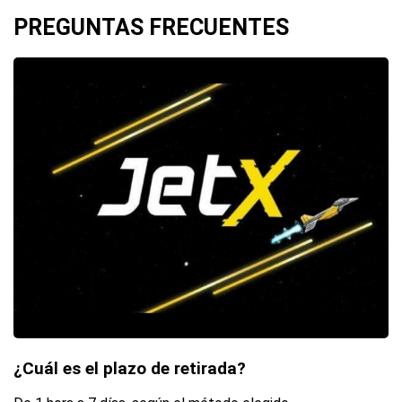
PREGUNTAS FRECUENTES
¿Cuál es el plazo de retirada?