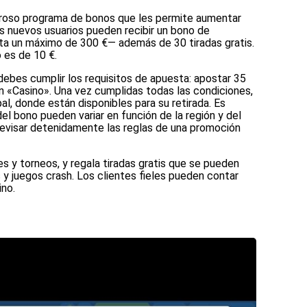
eroso programa de bonos que les permite aumentar
s nuevos usuarios pueden recibir un bono de
ta un máximo de 300 €— además de 30 tiradas gratis.
 es de 10 €.
 debes cumplir los requisitos de apuesta: apostar 35
n «Casino». Una vez cumplidas todas las condiciones,
pal, donde están disponibles para su retirada. Es
l bono pueden variar en función de la región y del
isar detenidamente las reglas de una promoción
 y torneos, y regala tiradas gratis que se pueden
s y juegos crash. Los clientes fieles pueden contar
ino.