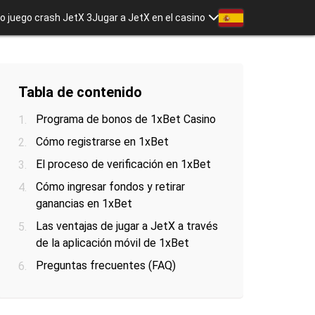
o juego crash JetX 3
Jugar a JetX en el casino
Tabla de contenido
Programa de bonos de 1xBet Casino
Cómo registrarse en 1xBet
El proceso de verificación en 1xBet
Cómo ingresar fondos y retirar
ganancias en 1xBet
Las ventajas de jugar a JetX a través
de la aplicación móvil de 1xBet
Preguntas frecuentes (FAQ)