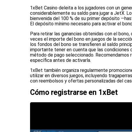
1xBet Casino deleita a los jugadores con un gen
considerablemente su saldo para jugar a JetX. Lo
bienvenida del 100 % de su primer depósito —has
El depósito mínimo necesario para activar el bono
Para retirar las ganancias obtenidas con el bono,
veces el importe del bono en juegos de la secció
los fondos del bono se transfieren al saldo princi
importante tener en cuenta que las condiciones de
método de pago seleccionado. Recomendamos rev
específica antes de activarla.
1xBet también organiza regularmente promociones
utilizar en diversos juegos, incluyendo tragaperra
con reembolsos y ofertas personalizadas del cas
Cómo registrarse en 1xBet