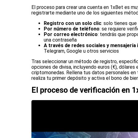
El proceso para crear una cuenta en 1xBet es muy
registrarte mediante uno de los siguientes méto
Registro con un solo clic
: solo tienes que
Por número de teléfono
: se requiere veri
Por correo electrónico
: tendrás que prop
una contraseña
A través de redes sociales y mensajería
Telegram, Google u otros servicios
Tras seleccionar un método de registro, especifi
opciones de divisa, incluyendo euros (€), dólares
criptomonedas. Rellena tus datos personales en t
realiza tu primer depósito y activa el bono de bie
El proceso de verificación en 