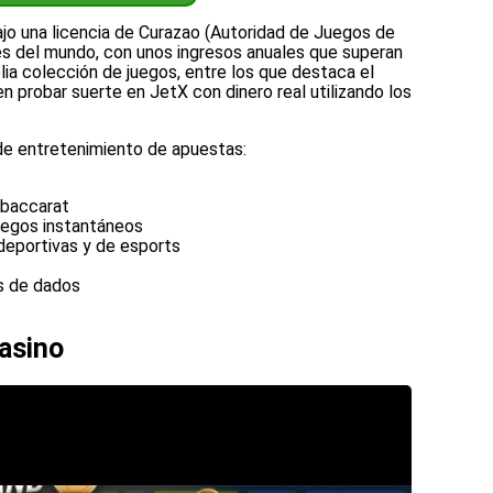
jo una licencia de Curazao (Autoridad de Juegos de
es del mundo, con unos ingresos anuales que superan
ia colección de juegos, entre los que destaca el
 probar suerte en JetX con dinero real utilizando los
 de entretenimiento de apuestas:
 baccarat
uegos instantáneos
eportivas y de esports
os de dados
asino