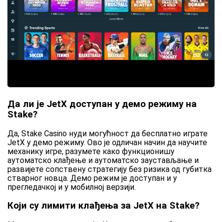
Да ли је JetX доступан у демо режиму на
Stake?
Да, Stake Casino нуди могућност да бесплатно играте
JetX у демо режиму. Ово је одличан начин да научите
механику игре, разумете како функционишу
аутоматско клађење и аутоматско заустављање и
развијете сопствену стратегију без ризика од губитка
стварног новца. Демо режим је доступан и у
прегледачкој и у мобилној верзији.
Који су лимити клађења за JetX на Stake?