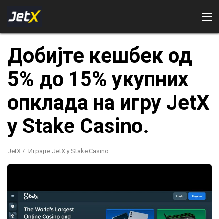
Добијте кешбек од
5% до 15% укупних
опклада на игру JetX
у Stake Casino.
JetX
Играј JetX у казину
Играјте JetX у Stake Casino