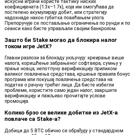
искусни играчи користе тактику ниских
коефицијената (1.3x–1.7x), која им омогућава да
постепено акумулирају добит, или стратегију
надокнаде након губитка повећањем улога.
Препоручује се постављање ограничења по рунди и по
сеанси како бисте управљали својим банкролом.
Зашто би Stake могао да блокира налог
током игре JetX?
Главни разлози за блокаду укључују: креирање више
налога, коришћење забрањеног софтвера, сумњу у
прање новца, непотпуну верификацију приликом
великог повлачења средстава, кршење правила бонус
програма или покушај повлачења средстава на
податке о рачуну трећег лица. Да бисте избегли
проблеме, користите само један налог, завршите
верификацију и пажљиво прочитајте услове
промоција.
Колико брзо се велике добитке из JetX-а
повлаче са Stake-а?
Добици до 5 BTC обично се обрађују у стандардном