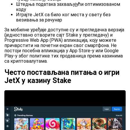
Штедња података захваљујући оптимизованом
коду
Играјте JetX са било ког места у свету без
везивања за рачунар
За мобилне уређаје доступне су и прегледачка верзија
(једноставно отворите сајт Stake у прегледачу) и
Progressive Web App (PWA) апликација, коју можете
причврстити на почетни екран свог смартфона. Не
постоји посебна апликација у App Store-у или Google
Play-у због политике тих продавница према казинима
са криптовалутама.
Често постављана питања о игри
JetX у казину Stake