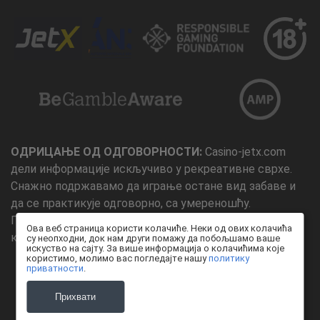
ОДРИЦАЊЕ ОД ОДГОВОРНОСТИ:
Casino-jetx.com
дели информације искључиво у рекреативне сврхе.
Снажно подржавамо да играње остане вид забаве и
да се практикује одговорно, са умереношћу.
Постављање разумних ограничења помаже у
Ова веб страница користи колачиће. Неки од ових колачића
контроли ризика од претеривања или зависности.
су неопходни, док нам други помажу да побољшамо ваше
искуство на сајту. За више информација о колачићима које
користимо, молимо вас погледајте нашу
политику
приватности
.
Прихвати
Email:
info@casino-jetx.com
©
casino-jetx.com