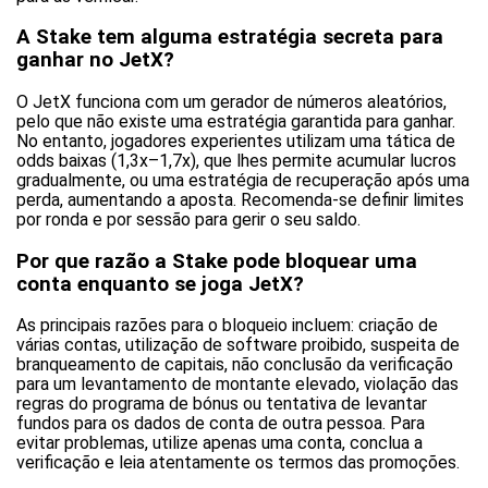
A Stake tem alguma estratégia secreta para
ganhar no JetX?
O JetX funciona com um gerador de números aleatórios,
pelo que não existe uma estratégia garantida para ganhar.
No entanto, jogadores experientes utilizam uma tática de
odds baixas (1,3x–1,7x), que lhes permite acumular lucros
gradualmente, ou uma estratégia de recuperação após uma
perda, aumentando a aposta. Recomenda-se definir limites
por ronda e por sessão para gerir o seu saldo.
Por que razão a Stake pode bloquear uma
conta enquanto se joga JetX?
As principais razões para o bloqueio incluem: criação de
várias contas, utilização de software proibido, suspeita de
branqueamento de capitais, não conclusão da verificação
para um levantamento de montante elevado, violação das
regras do programa de bónus ou tentativa de levantar
fundos para os dados de conta de outra pessoa. Para
evitar problemas, utilize apenas uma conta, conclua a
verificação e leia atentamente os termos das promoções.