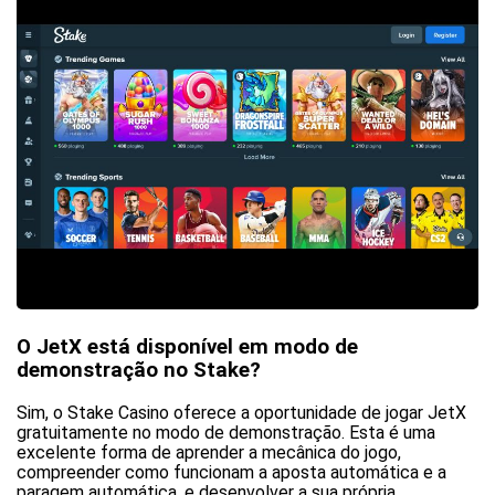
O JetX está disponível em modo de
demonstração no Stake?
Sim, o Stake Casino oferece a oportunidade de jogar JetX
gratuitamente no modo de demonstração. Esta é uma
excelente forma de aprender a mecânica do jogo,
compreender como funcionam a aposta automática e a
paragem automática, e desenvolver a sua própria