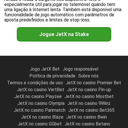
especialmente útil para jogar no telemóvel quando tem
uma ligação à Internet lenta. Também está disponível uma
funcionalidade de jogo automático com parâmetros de
aposta predefinidos e limites de stop-loss.
Jogue JetX na Stake
Jogo JetX Bet
Jogo responsável
Política de privacidade
Sobre nós
Termos e condições de uso
JetX no casino Premier Bet
JetX no casino VertBet
JetX no casino Pin-up
JetX no casino Playzee
JetX no casino Mostbet
JetX no casino Olympia
JetX no casino 9Winz
JetX no casino Parimatch
JetX no casino Bet365
JetX no casino Blaze
JetX no casino Bwin
JetX no casino GGbet
JetX no casino Betano