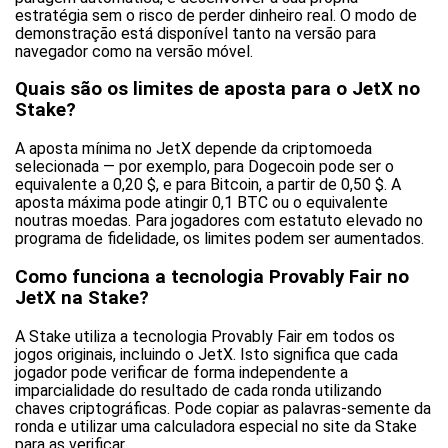
estratégia sem o risco de perder dinheiro real. O modo de
demonstração está disponível tanto na versão para
navegador como na versão móvel.
Quais são os limites de aposta para o JetX no
Stake?
A aposta mínima no JetX depende da criptomoeda
selecionada — por exemplo, para Dogecoin pode ser o
equivalente a 0,20 $, e para Bitcoin, a partir de 0,50 $. A
aposta máxima pode atingir 0,1 BTC ou o equivalente
noutras moedas. Para jogadores com estatuto elevado no
programa de fidelidade, os limites podem ser aumentados.
Como funciona a tecnologia Provably Fair no
JetX na Stake?
A Stake utiliza a tecnologia Provably Fair em todos os
jogos originais, incluindo o JetX. Isto significa que cada
jogador pode verificar de forma independente a
imparcialidade do resultado de cada ronda utilizando
chaves criptográficas. Pode copiar as palavras-semente da
ronda e utilizar uma calculadora especial no site da Stake
para as verificar.