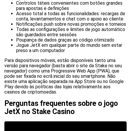
Controlos táteis convenientes com botões grandes
para apostas e definições
Acesso total a todas as funcionalidades: recargas de
conta, levantamentos e chat com o apoio ao cliente
Notificações push sobre novas promoções e torneios
Todas as configurações e limites de jogo automático
são guardados entre sessões
Poupança de dados graças ao código otimizado
Jogue JetX em qualquer parte do mundo sem estar
preso a um computador
Para dispositivos móveis, estão disponíveis tanto uma
versão para navegador (basta abrir o site da Stake no seu
navegador) como uma Progressive Web App (PWA), que
pode ser fixada no ecrã inicial do seu smartphone. Não
existe uma aplicação separada na App Store ou no Google
Play devido às políticas das lojas relativamente aos
casinos de criptomoedas.
Perguntas frequentes sobre o jogo
JetX no Stake Casino