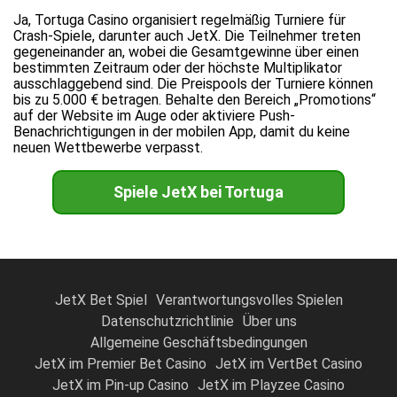
Ja, Tortuga Casino organisiert regelmäßig Turniere für
Crash-Spiele, darunter auch JetX. Die Teilnehmer treten
gegeneinander an, wobei die Gesamtgewinne über einen
bestimmten Zeitraum oder der höchste Multiplikator
ausschlaggebend sind. Die Preispools der Turniere können
bis zu 5.000 € betragen. Behalte den Bereich „Promotions“
auf der Website im Auge oder aktiviere Push-
Benachrichtigungen in der mobilen App, damit du keine
neuen Wettbewerbe verpasst.
Spiele JetX bei Tortuga
JetX Bet Spiel
Verantwortungsvolles Spielen
Datenschutzrichtlinie
Über uns
Allgemeine Geschäftsbedingungen
JetX im Premier Bet Casino
JetX im VertBet Casino
JetX im Pin-up Casino
JetX im Playzee Casino