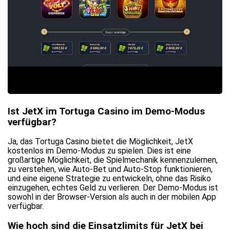
Ist JetX im Tortuga Casino im Demo-Modus
verfügbar?
Ja, das Tortuga Casino bietet die Möglichkeit, JetX
kostenlos im Demo-Modus zu spielen. Dies ist eine
großartige Möglichkeit, die Spielmechanik kennenzulernen,
zu verstehen, wie Auto-Bet und Auto-Stop funktionieren,
und eine eigene Strategie zu entwickeln, ohne das Risiko
einzugehen, echtes Geld zu verlieren. Der Demo-Modus ist
sowohl in der Browser-Version als auch in der mobilen App
verfügbar.
Wie hoch sind die Einsatzlimits für JetX bei