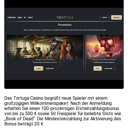
Das Tortuga Casino begrüßt neue Spieler mit einem
großzügigen Willkommenspaket. Nach der Anmeldung
erhalten Sie einen 100-prozentigen Ersteinzahlungsbonus
von bis zu 500 € sowie 50 Freispiele für beliebte Slots wie
„Book of Dead“. Die Mindesteinzahlung zur Aktivierung des
Bonus beträgt 20 €.