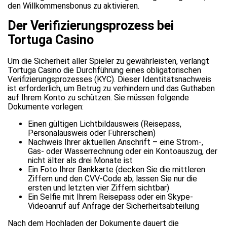
den Willkommensbonus zu aktivieren.
Der Verifizierungsprozess bei
Tortuga Casino
Um die Sicherheit aller Spieler zu gewährleisten, verlangt
Tortuga Casino die Durchführung eines obligatorischen
Verifizierungsprozesses (KYC). Dieser Identitätsnachweis
ist erforderlich, um Betrug zu verhindern und das Guthaben
auf Ihrem Konto zu schützen. Sie müssen folgende
Dokumente vorlegen:
Einen gültigen Lichtbildausweis (Reisepass,
Personalausweis oder Führerschein)
Nachweis Ihrer aktuellen Anschrift – eine Strom-,
Gas- oder Wasserrechnung oder ein Kontoauszug, der
nicht älter als drei Monate ist
Ein Foto Ihrer Bankkarte (decken Sie die mittleren
Ziffern und den CVV-Code ab; lassen Sie nur die
ersten und letzten vier Ziffern sichtbar)
Ein Selfie mit Ihrem Reisepass oder ein Skype-
Videoanruf auf Anfrage der Sicherheitsabteilung
Nach dem Hochladen der Dokumente dauert die