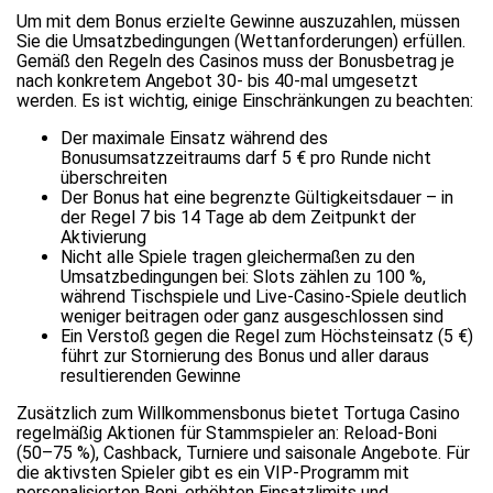
Um mit dem Bonus erzielte Gewinne auszuzahlen, müssen
Sie die Umsatzbedingungen (Wettanforderungen) erfüllen.
Gemäß den Regeln des Casinos muss der Bonusbetrag je
nach konkretem Angebot 30- bis 40-mal umgesetzt
werden. Es ist wichtig, einige Einschränkungen zu beachten:
Der maximale Einsatz während des
Bonusumsatzzeitraums darf 5 € pro Runde nicht
überschreiten
Der Bonus hat eine begrenzte Gültigkeitsdauer – in
der Regel 7 bis 14 Tage ab dem Zeitpunkt der
Aktivierung
Nicht alle Spiele tragen gleichermaßen zu den
Umsatzbedingungen bei: Slots zählen zu 100 %,
während Tischspiele und Live-Casino-Spiele deutlich
weniger beitragen oder ganz ausgeschlossen sind
Ein Verstoß gegen die Regel zum Höchsteinsatz (5 €)
führt zur Stornierung des Bonus und aller daraus
resultierenden Gewinne
Zusätzlich zum Willkommensbonus bietet Tortuga Casino
regelmäßig Aktionen für Stammspieler an: Reload-Boni
(50–75 %), Cashback, Turniere und saisonale Angebote. Für
die aktivsten Spieler gibt es ein VIP-Programm mit
personalisierten Boni, erhöhten Einsatzlimits und