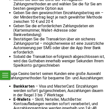
Zahlungsmethoden an und wählen Sie die für Sie am
besten geeignete Option aus
Geben Sie den gewünschten Einzahlungsbetrag ein –
der Mindestbetrag liegt je nach gewählter Methode
zwischen 10 € und 20 €
Geben Sie die erforderlichen Zahlungsdaten ein
(Kartennummer, Wallet-Adresse oder
Bankverbindung)
Bestätigen Sie die Transaktion über ein sicheres
Zahlungsportal – möglicherweise ist eine zusätzliche
Autorisierung per SMS oder über die App Ihrer Bank
erforderlich
Sobald die Transaktion erfolgreich abgeschlossen ist,
wird das Guthaben innerhalb weniger Sekunden Ihrem
Spielkonto gutgeschrieben
Tortuga Casino bietet seinen Kunden eine große Auswahl
an Zahlungsmethoden für bequeme Ein- und Auszahlungen:
Bankkarten
– Visa und MasterCard. Einzahlungen
werden sofort gutgeschrieben, Auszahlungen dauern
in der Regel 3 bis 7 Werktage
E-Wallets
– Skrill, Neteller, MuchBetter.
Kontoaufladungen werden sofort verarbeitet, und
Auszahlungsanträge werden innerhalb von 24–48