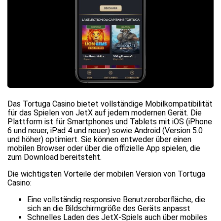
Das Tortuga Casino bietet vollständige Mobilkompatibilität
für das Spielen von JetX auf jedem modernen Gerät. Die
Plattform ist für Smartphones und Tablets mit iOS (iPhone
6 und neuer, iPad 4 und neuer) sowie Android (Version 5.0
und höher) optimiert. Sie können entweder über einen
mobilen Browser oder über die offizielle App spielen, die
zum Download bereitsteht.
Die wichtigsten Vorteile der mobilen Version von Tortuga
Casino:
Eine vollständig responsive Benutzeroberfläche, die
sich an die Bildschirmgröße des Geräts anpasst
Schnelles Laden des JetX-Spiels auch über mobiles