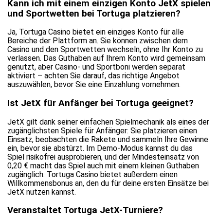
Kann ich mit einem einzigen Konto JetX spielen
und Sportwetten bei Tortuga platzieren?
Ja, Tortuga Casino bietet ein einziges Konto für alle
Bereiche der Plattform an. Sie können zwischen dem
Casino und den Sportwetten wechseln, ohne Ihr Konto zu
verlassen. Das Guthaben auf Ihrem Konto wird gemeinsam
genutzt, aber Casino- und Sportboni werden separat
aktiviert – achten Sie darauf, das richtige Angebot
auszuwählen, bevor Sie eine Einzahlung vornehmen.
Ist JetX für Anfänger bei Tortuga geeignet?
JetX gilt dank seiner einfachen Spielmechanik als eines der
zugänglichsten Spiele für Anfänger: Sie platzieren einen
Einsatz, beobachten die Rakete und sammeln Ihre Gewinne
ein, bevor sie abstürzt. Im Demo-Modus kannst du das
Spiel risikofrei ausprobieren, und der Mindesteinsatz von
0,20 € macht das Spiel auch mit einem kleinen Guthaben
zugänglich. Tortuga Casino bietet außerdem einen
Willkommensbonus an, den du für deine ersten Einsätze bei
JetX nutzen kannst.
Veranstaltet Tortuga JetX-Turniere?