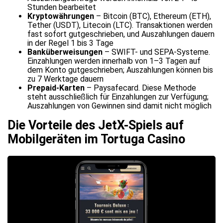
Stunden bearbeitet
Kryptowährungen
– Bitcoin (BTC), Ethereum (ETH),
Tether (USDT), Litecoin (LTC). Transaktionen werden
fast sofort gutgeschrieben, und Auszahlungen dauern
in der Regel 1 bis 3 Tage
Banküberweisungen
– SWIFT- und SEPA-Systeme.
Einzahlungen werden innerhalb von 1–3 Tagen auf
dem Konto gutgeschrieben; Auszahlungen können bis
zu 7 Werktage dauern
Prepaid-Karten
– Paysafecard. Diese Methode
steht ausschließlich für Einzahlungen zur Verfügung;
Auszahlungen von Gewinnen sind damit nicht möglich
Die Vorteile des JetX-Spiels auf
Mobilgeräten im Tortuga Casino