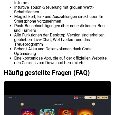
Internet
Intuitive Touch-Steuerung mit großen Wett-
Schaltflächen
Möglichkeit, Ein- und Auszahlungen direkt über Ihr
Smartphone vorzunehmen
Push-Benachrichtigungen über neue Aktionen, Boni
und Turniere
Alle Funktionen der Desktop-Version sind erhalten
geblieben: Live-Chat, Wettverlauf und das
Treueprogramm
Schont Akku und Datenvolumen dank Code-
Optimierung
Eine kostenlose App, die auf der offiziellen Website
des Casinos zum Download bereitsteht
Häufig gestellte Fragen (FAQ)