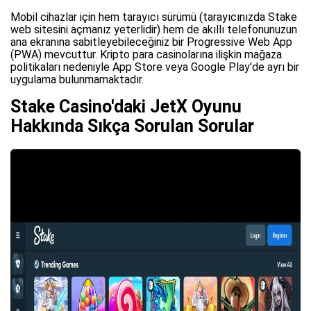
Mobil cihazlar için hem tarayıcı sürümü (tarayıcınızda Stake
web sitesini açmanız yeterlidir) hem de akıllı telefonunuzun
ana ekranına sabitleyebileceğiniz bir Progressive Web App
(PWA) mevcuttur. Kripto para casinolarına ilişkin mağaza
politikaları nedeniyle App Store veya Google Play'de ayrı bir
uygulama bulunmamaktadır.
Stake Casino'daki JetX Oyunu
Hakkında Sıkça Sorulan Sorular