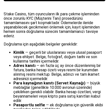
Stake Casino, tüm oyuncuların ilk para çekme işleminden
önce zorunlu KYC (Müşterini Tanı) prosedürünü
tamamlamasını şart koşmaktadır. Ödemelerde ileride
yaşanabilecek gecikmeleri önlemek için, kayıt işleminden
hemen sonra doğrulama sürecini tamamlamanızı tavsiye
ederiz.
Doğrulama için aşağıdaki belgeler gereklidir:
Kimlik
— geçerli bir uluslararası veya ulusal pasaport
veya ehliyet. Belge, fotoğraf, doğum tarihi ve son
kullanma tarihini içermelidir.
Adres kanıtı
— en fazla üç ay önce düzenlenmiş bir
fatura, banka hesap özeti veya resmi bir kurumdan
alınmış resmi mektup. Belge, adınızı ve tam ikamet
adresinizi içermelidir.
Para kaynağının kanıtı (Servet Kaynağı)
— büyük
meblağlar (genellikle 10.000 avronun üzerinde)
çekilirken gerekli olabilir. Banka hesap özetleri, vergi
beyannameleri veya kripto para satış kanıtları kabul
edilir.
Pasaportlu selfie
— ek doğrulama için güvenlik ekibi