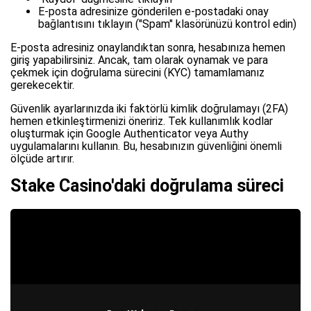
E-posta adresinize gönderilen e-postadaki onay
bağlantısını tıklayın ("Spam" klasörünüzü kontrol edin)
E-posta adresiniz onaylandıktan sonra, hesabınıza hemen
giriş yapabilirsiniz. Ancak, tam olarak oynamak ve para
çekmek için doğrulama sürecini (KYC) tamamlamanız
gerekecektir.
Güvenlik ayarlarınızda iki faktörlü kimlik doğrulamayı (2FA)
hemen etkinleştirmenizi öneririz. Tek kullanımlık kodlar
oluşturmak için Google Authenticator veya Authy
uygulamalarını kullanın. Bu, hesabınızın güvenliğini önemli
ölçüde artırır.
Stake Casino'daki doğrulama süreci