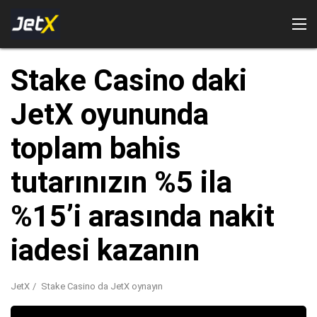
Stake Casino daki
JetX oyununda
toplam bahis
tutarınızın %5 ila
%15’i arasında nakit
JetX Oyna Casino'da
iadesi kazanın
JetX
Stake Casino da JetX oynayın