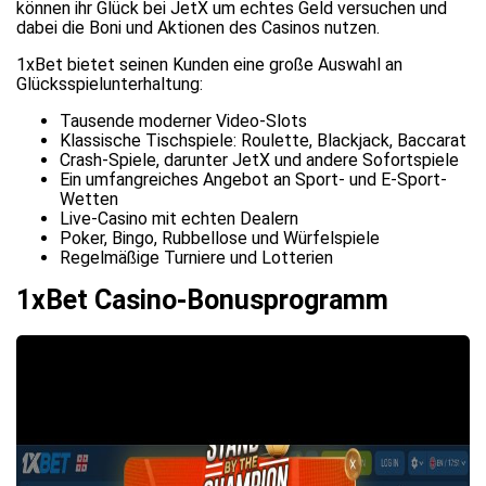
können ihr Glück bei JetX um echtes Geld versuchen und
dabei die Boni und Aktionen des Casinos nutzen.
1xBet bietet seinen Kunden eine große Auswahl an
Glücksspielunterhaltung:
Tausende moderner Video-Slots
Klassische Tischspiele: Roulette, Blackjack, Baccarat
Crash-Spiele, darunter JetX und andere Sofortspiele
Ein umfangreiches Angebot an Sport- und E-Sport-
Wetten
Live-Casino mit echten Dealern
Poker, Bingo, Rubbellose und Würfelspiele
Regelmäßige Turniere und Lotterien
1xBet Casino-Bonusprogramm