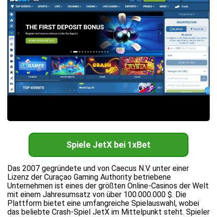
Spiele JetX bei 1xBet
Das 2007 gegründete und von Caecus N.V. unter einer
Lizenz der Curaçao Gaming Authority betriebene
Unternehmen ist eines der größten Online-Casinos der Welt
mit einem Jahresumsatz von über 100.000.000 $. Die
Plattform bietet eine umfangreiche Spielauswahl, wobei
das beliebte Crash-Spiel JetX im Mittelpunkt steht. Spieler