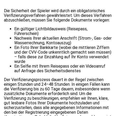
Die Sicherheit der Spieler wird durch ein obligatorisches
Verifizierungsverfahren gewährleistet. Um dieses Verfahren
abzuschließen, müssen Sie folgende Dokumente vorlegen:
Ein gültiger Lichtbildausweis (Reisepass,
Führerschein)
Nachweis Ihrer aktuellen Anschrift (Strom-, Gas- oder
Wasserrechnung, Kontoauszug)
Ein Foto Ihrer Bankkarte (wobei die mittleren Ziffern
und der CVV-Code unkenntlich gemacht sein müssen)
– falls diese zur Einzahlung auf Ihr Konto verwendet
wurde
Ein Selfie mit Ihrem Reisepass oder ein Videoanruf
auf Anfrage des Sicherheitsdienstes
Der Verifizierungsprozess dauert in der Regel zwischen
einigen Stunden und 24–48 Stunden. In einigen Fällen kann
die Verifizierung bis zu 60 Tage dauern, insbesondere wenn
zusätzliche Dokumente erforderlich sind. Um die
Verifizierung zu beschleunigen, empfehlen wir Ihnen, klare,
gut lesbare Fotos Ihrer Dokumente hochzuladen und
sicherzustellen, dass alle angegebenen Informationen mit
den bei der Registrierung eingegebenen Daten