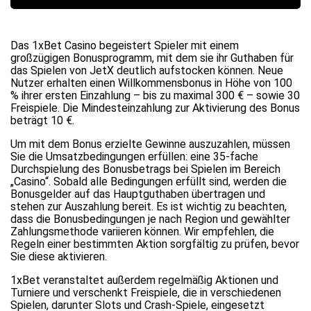
Das 1xBet Casino begeistert Spieler mit einem
großzügigen Bonusprogramm, mit dem sie ihr Guthaben für
das Spielen von JetX deutlich aufstocken können. Neue
Nutzer erhalten einen Willkommensbonus in Höhe von 100
% ihrer ersten Einzahlung – bis zu maximal 300 € – sowie 30
Freispiele. Die Mindesteinzahlung zur Aktivierung des Bonus
beträgt 10 €.
Um mit dem Bonus erzielte Gewinne auszuzahlen, müssen
Sie die Umsatzbedingungen erfüllen: eine 35-fache
Durchspielung des Bonusbetrags bei Spielen im Bereich
„Casino“. Sobald alle Bedingungen erfüllt sind, werden die
Bonusgelder auf das Hauptguthaben übertragen und
stehen zur Auszahlung bereit. Es ist wichtig zu beachten,
dass die Bonusbedingungen je nach Region und gewählter
Zahlungsmethode variieren können. Wir empfehlen, die
Regeln einer bestimmten Aktion sorgfältig zu prüfen, bevor
Sie diese aktivieren.
1xBet veranstaltet außerdem regelmäßig Aktionen und
Turniere und verschenkt Freispiele, die in verschiedenen
Spielen, darunter Slots und Crash-Spiele, eingesetzt