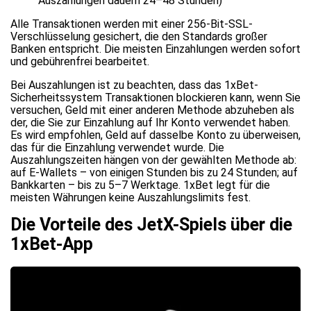
Auszahlungen dauern 24–48 Stunden)
Alle Transaktionen werden mit einer 256-Bit-SSL-
Verschlüsselung gesichert, die den Standards großer
Banken entspricht. Die meisten Einzahlungen werden sofort
und gebührenfrei bearbeitet.
Bei Auszahlungen ist zu beachten, dass das 1xBet-
Sicherheitssystem Transaktionen blockieren kann, wenn Sie
versuchen, Geld mit einer anderen Methode abzuheben als
der, die Sie zur Einzahlung auf Ihr Konto verwendet haben.
Es wird empfohlen, Geld auf dasselbe Konto zu überweisen,
das für die Einzahlung verwendet wurde. Die
Auszahlungszeiten hängen von der gewählten Methode ab:
auf E-Wallets – von einigen Stunden bis zu 24 Stunden; auf
Bankkarten – bis zu 5–7 Werktage. 1xBet legt für die
meisten Währungen keine Auszahlungslimits fest.
Die Vorteile des JetX-Spiels über die
1xBet-App