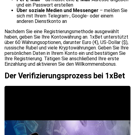
und ein Passwort erstellen
Über soziale Medien und Messenger
– melden Sie
sich mit Ihrem Telegram-, Google- oder einem
anderen Dienstkonto an
Nachdem Sie eine Registrierungsmethode ausgewählt
haben, geben Sie Ihre Kontowährung an. 1xBet unterstützt
über 60 Währungsoptionen, darunter Euro (€), US-Dollar ($),
russische Rubel und viele Kryptowährungen. Geben Sie Ihre
persönlichen Daten in Ihrem Konto ein und bestätigen Sie
Ihre Registrierung. Tätigen Sie anschließend Ihre erste
Einzahlung und aktivieren Sie den Willkommensbonus.
Der Verifizierungsprozess bei 1xBet