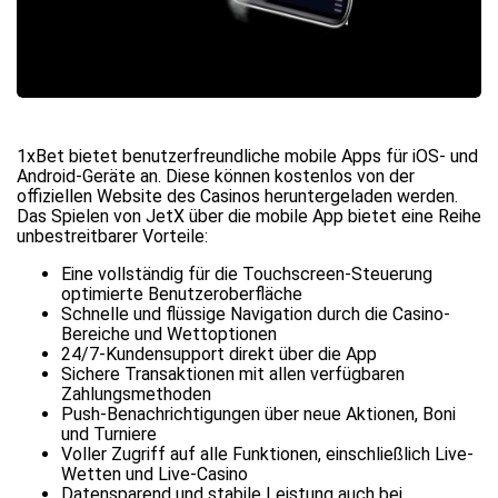
1xBet bietet benutzerfreundliche mobile Apps für iOS- und
Android-Geräte an. Diese können kostenlos von der
offiziellen Website des Casinos heruntergeladen werden.
Das Spielen von JetX über die mobile App bietet eine Reihe
unbestreitbarer Vorteile:
Eine vollständig für die Touchscreen-Steuerung
optimierte Benutzeroberfläche
Schnelle und flüssige Navigation durch die Casino-
Bereiche und Wettoptionen
24/7-Kundensupport direkt über die App
Sichere Transaktionen mit allen verfügbaren
Zahlungsmethoden
Push-Benachrichtigungen über neue Aktionen, Boni
und Turniere
Voller Zugriff auf alle Funktionen, einschließlich Live-
Wetten und Live-Casino
Datensparend und stabile Leistung auch bei