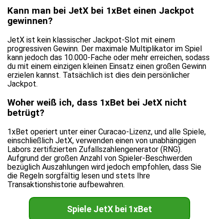
Kann man bei JetX bei 1xBet einen Jackpot
gewinnen?
JetX ist kein klassischer Jackpot-Slot mit einem
progressiven Gewinn. Der maximale Multiplikator im Spiel
kann jedoch das 10.000-Fache oder mehr erreichen, sodass
du mit einem einzigen kleinen Einsatz einen großen Gewinn
erzielen kannst. Tatsächlich ist dies dein persönlicher
Jackpot.
Woher weiß ich, dass 1xBet bei JetX nicht
betrügt?
1xBet operiert unter einer Curacao-Lizenz, und alle Spiele,
einschließlich JetX, verwenden einen von unabhängigen
Labors zertifizierten Zufallszahlengenerator (RNG).
Aufgrund der großen Anzahl von Spieler-Beschwerden
bezüglich Auszahlungen wird jedoch empfohlen, dass Sie
die Regeln sorgfältig lesen und stets Ihre
Transaktionshistorie aufbewahren.
Spiele JetX bei 1xBet