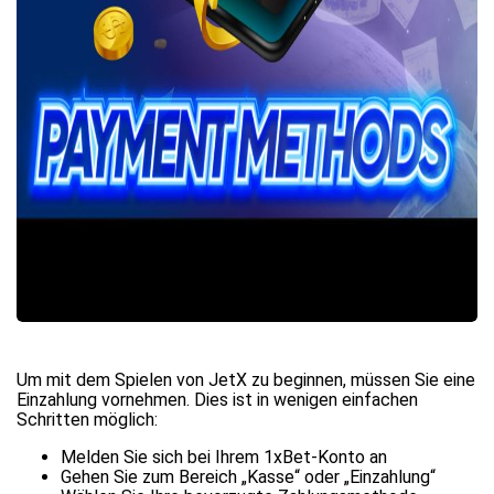
Um mit dem Spielen von JetX zu beginnen, müssen Sie eine
Einzahlung vornehmen. Dies ist in wenigen einfachen
Schritten möglich:
Melden Sie sich bei Ihrem 1xBet-Konto an
Gehen Sie zum Bereich „Kasse“ oder „Einzahlung“