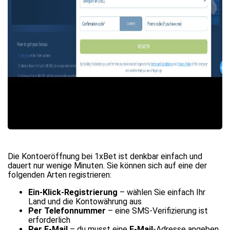
Die Kontoeröffnung bei 1xBet ist denkbar einfach und
dauert nur wenige Minuten. Sie können sich auf eine der
folgenden Arten registrieren:
Ein-Klick-Registrierung
– wählen Sie einfach Ihr
Land und die Kontowährung aus
Per Telefonnummer
– eine SMS-Verifizierung ist
erforderlich
Per E-Mail
– du musst eine
E-Mail
-Adresse angeben